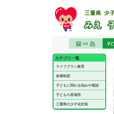
本
文
へ
ス
キ
ッ
プ
カテゴリ一覧
ライフプラン教育
各種制度
子どもに関わる悩みや相談
子どもの居場所
三重県の少子化対策