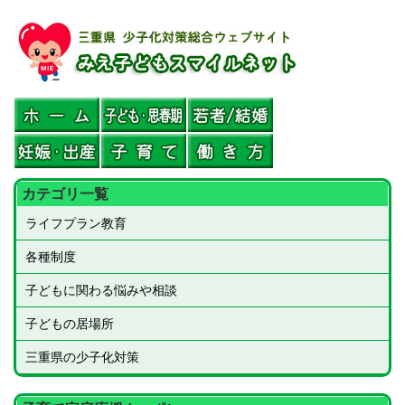
本
文
へ
ス
キ
ッ
プ
カテゴリ一覧
ライフプラン教育
各種制度
子どもに関わる悩みや相談
子どもの居場所
三重県の少子化対策