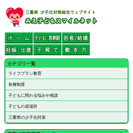
本
文
へ
ス
キ
ッ
プ
カテゴリ一覧
ライフプラン教育
各種制度
子どもに関わる悩みや相談
子どもの居場所
三重県の少子化対策