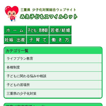
本
文
へ
ス
キ
ッ
プ
カテゴリ一覧
ライフプラン教育
各種制度
子どもに関わる悩みや相談
子どもの居場所
三重県の少子化対策